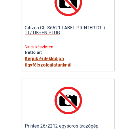
Citizen CL-S6621 LABEL PRINTER DT +
TT/ UK+EN PLUG
Nincs készleten
Nettó ár:
Kérjük érdeklődjön
ügyfélszolgálatunknál
Printex 26/2212 egysoros árazógép