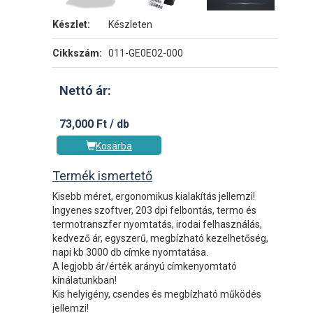
Készlet:
Készleten
Cikkszám:
011-GE0E02-000
Nettó ár:
73,000 Ft / db
Kosárba
Termék ismertető
Kisebb méret, ergonomikus kialakítás jellemzi!
Ingyenes szoftver, 203 dpi felbontás, termo és
termotranszfer nyomtatás, irodai felhasználás,
kedvező ár, egyszerű, megbízható kezelhetőség,
napi kb 3000 db címke nyomtatása.
A legjobb ár/érték arányú címkenyomtató
kínálatunkban!
Kis helyigény, csendes és megbízható működés
jellemzi!