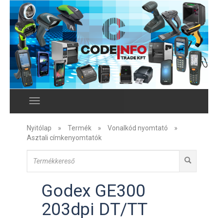
Menu
Nyitólap
»
Termék
»
Vonalkód nyomtató
»
Asztali címkenyomtatók
Godex GE300
203dpi DT/TT