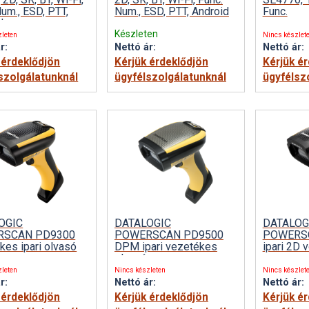
Num., ESD, PTT,
Num., ESD, PTT, Android
Func.
d
Készleten
zleten
Nincs készlet
r:
Nettó ár:
Nettó ár:
 érdeklődjön
Kérjük érdeklődjön
Kérjük é
szolgálatunknál
ügyfélszolgálatunknál
ügyfélsz
OGIC
DATALOGIC
DATALOG
RSCAN PD9300
POWERSCAN PD9500
POWERS
kes ipari olvasó
DPM ipari vezetékes
ipari 2D 
olvasó
zleten
Nincs készleten
Nincs készlet
r:
Nettó ár:
Nettó ár:
 érdeklődjön
Kérjük érdeklődjön
Kérjük é