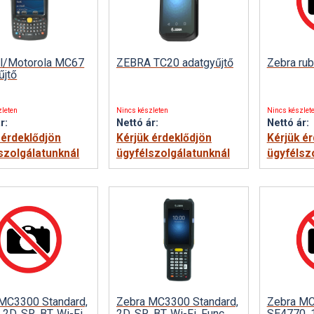
l/Motorola MC67
ZEBRA TC20 adatgyűjtő
Zebra rub
űjtő
zleten
Nincs készleten
Nincs készlet
r:
Nettó ár:
Nettó ár:
 érdeklődjön
Kérjük érdeklődjön
Kérjük é
szolgálatunknál
ügyfélszolgálatunknál
ügyfélsz
MC3300 Standard,
Zebra MC3300 Standard,
Zebra MC
 2D, SR, BT, Wi-Fi,
2D, SR, BT, Wi-Fi, Func.
SE4770, 10