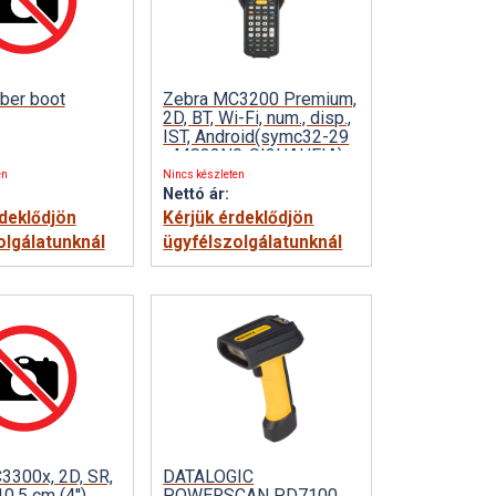
ber boot
Zebra MC3200 Premium,
2D, BT, Wi-Fi, num., disp.,
IST, Android(symc32-29
- MC32N0-SI2HAHEIA)
en
Nincs készleten
Nettó ár:
rdeklődjön
Kérjük érdeklődjön
olgálatunknál
ügyfélszolgálatunknál
3300x, 2D, SR,
DATALOGIC
.5 cm (4''),
POWERSCAN PD7100