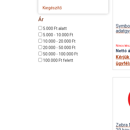
Kiegészítő
Ár
Symbo
5.000 Ft alatt
adatgy
5.000 - 10.000 Ft
10.000 - 20.000 Ft
Nincs kés
20.000 - 50.000 Ft
Nettó á
50.000 - 100.000 Ft
Kérjük
100.000 Ft felett
ügyfél
Zebra 
29 key,