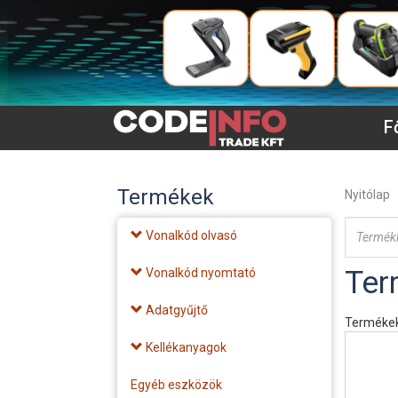
F
Termékek
Nyitólap
Vonalkód olvasó
Ter
Vonalkód nyomtató
Adatgyűjtő
Termékek
Kellékanyagok
Egyéb eszközök