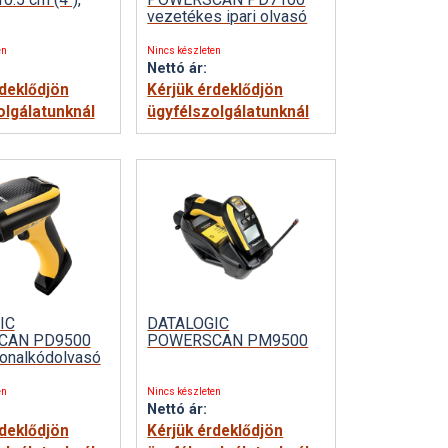
vezetékes ipari olvasó
en
Nincs készleten
Nettó ár:
rdeklődjön
Kérjük érdeklődjön
olgálatunknál
ügyfélszolgálatunknál
IC
DATALOGIC
CAN PD9500
POWERSCAN PM9500
vonalkódolvasó
en
Nincs készleten
Nettó ár:
rdeklődjön
Kérjük érdeklődjön