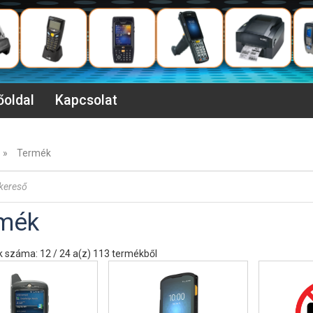
őoldal
Kapcsolat
»
Termék
mék
 száma: 12 / 24 a(z) 113 termékből