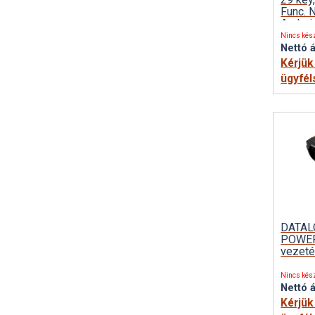
Func. 
Androi
Nincs kés
Nettó á
Kérjük
ügyfél
DATAL
POWE
vezeté
Nincs kés
Nettó á
Kérjük